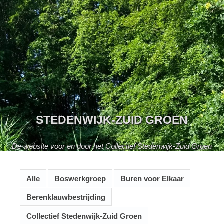
Skip
to
content
STEDENWIJK-ZUID GROEN
De website voor en door het Collectief Stedenwijk-Zuid Groen
Alle
Boswerkgroep
Buren voor Elkaar
Berenklauwbestrijding
Collectief Stedenwijk-Zuid Groen