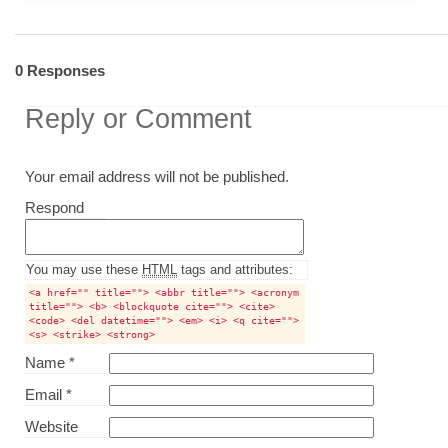
0 Responses
Reply or Comment
Your email address will not be published.
Comment
Respond
textarea
box
You may use these
HTML
tags and attributes:
<a href="" title=""> <abbr title=""> <acronym
title=""> <b> <blockquote cite=""> <cite>
<code> <del datetime=""> <em> <i> <q cite="">
<s> <strike> <strong>
Name
*
Email
*
Website