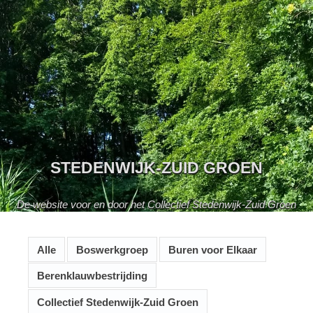
Skip
to
content
STEDENWIJK-ZUID GROEN
De website voor en door het Collectief Stedenwijk-Zuid Groen
Alle
Boswerkgroep
Buren voor Elkaar
Berenklauwbestrijding
Collectief Stedenwijk-Zuid Groen