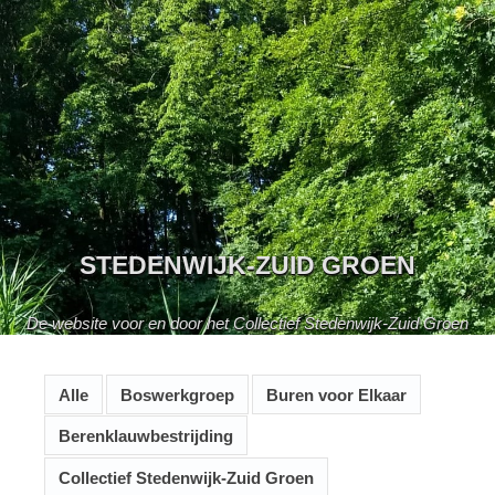
Skip
to
content
STEDENWIJK-ZUID GROEN
De website voor en door het Collectief Stedenwijk-Zuid Groen
Alle
Boswerkgroep
Buren voor Elkaar
Berenklauwbestrijding
Collectief Stedenwijk-Zuid Groen