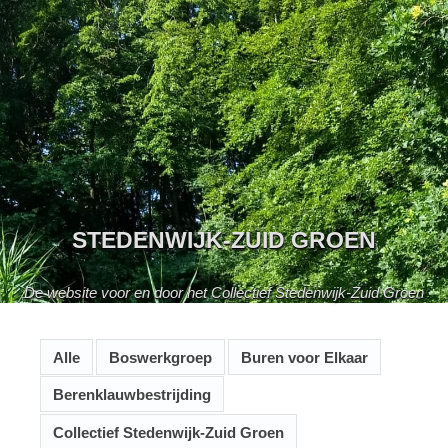
Skip
to
content
STEDENWIJK-ZUID GROEN
De website voor en door het Collectief Stedenwijk-Zuid Groen
Alle
Boswerkgroep
Buren voor Elkaar
Berenklauwbestrijding
Collectief Stedenwijk-Zuid Groen