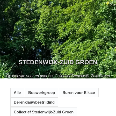
Skip
to
content
STEDENWIJK-ZUID GROEN
De website voor en door het Collectief Stedenwijk-Zuid Groen
Alle
Boswerkgroep
Buren voor Elkaar
Berenklauwbestrijding
Collectief Stedenwijk-Zuid Groen