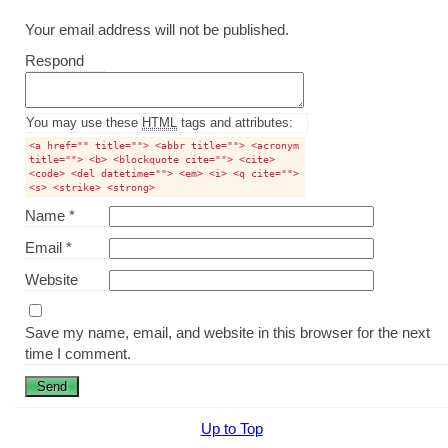
Your email address will not be published.
Comment
Respond
textarea
box
You may use these
HTML
tags and attributes:
<a href="" title=""> <abbr title=""> <acronym
title=""> <b> <blockquote cite=""> <cite>
<code> <del datetime=""> <em> <i> <q cite="">
<s> <strike> <strong>
Name
*
Email
*
Website
Save my name, email, and website in this browser for the next
time I comment.
Up to Top